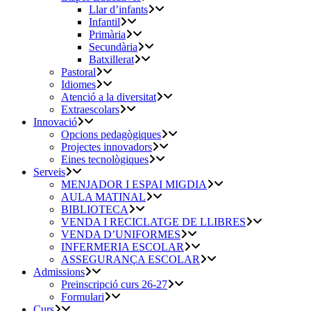
Llar d’infants
Infantil
Primària
Secundària
Batxillerat
Pastoral
Idiomes
Atenció a la diversitat
Extraescolars
Innovació
Opcions pedagògiques
Projectes innovadors
Eines tecnològiques
Serveis
MENJADOR I ESPAI MIGDIA
AULA MATINAL
BIBLIOTECA
VENDA I RECICLATGE DE LLIBRES
VENDA D’UNIFORMES
INFERMERIA ESCOLAR
ASSEGURANÇA ESCOLAR
Admissions
Preinscripció curs 26-27
Formulari
Curs