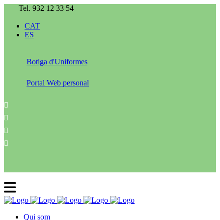
Tel. 932 12 33 54
CAT
ES
Botiga d'Uniformes
Portal Web personal
Qui som