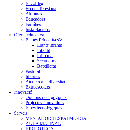
El col·legi
Escola Teresiana
Alumnes
Educadors
Famílies
Instal·lacions
Oferta educativa
Etapes Educatives
Llar d’infants
Infantil
Primària
Secundària
Batxillerat
Pastoral
Idiomes
Atenció a la diversitat
Extraescolars
Innovació
Opcions pedagògiques
Projectes innovadors
Eines tecnològiques
Serveis
MENJADOR I ESPAI MIGDIA
AULA MATINAL
BIBLIOTECA