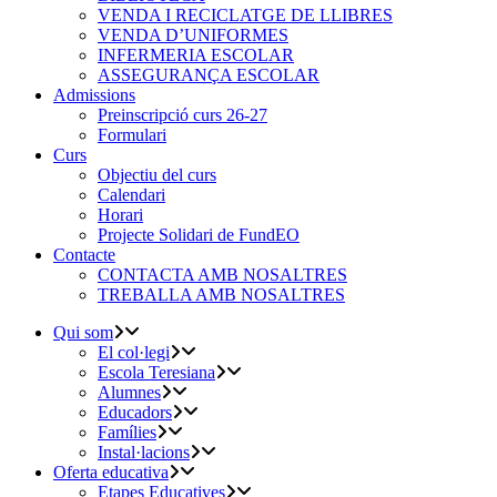
VENDA I RECICLATGE DE LLIBRES
VENDA D’UNIFORMES
INFERMERIA ESCOLAR
ASSEGURANÇA ESCOLAR
Admissions
Preinscripció curs 26-27
Formulari
Curs
Objectiu del curs
Calendari
Horari
Projecte Solidari de FundEO
Contacte
CONTACTA AMB NOSALTRES
TREBALLA AMB NOSALTRES
Qui som
El col·legi
Escola Teresiana
Alumnes
Educadors
Famílies
Instal·lacions
Oferta educativa
Etapes Educatives