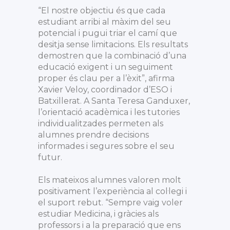
“El nostre objectiu és que cada
estudiant arribi al màxim del seu
potencial i pugui triar el camí que
desitja sense limitacions. Els resultats
demostren que la combinació d’una
educació exigent i un seguiment
proper és clau per a l’èxit”, afirma
Xavier Veloy, coordinador d’ESO i
Batxillerat. A Santa Teresa Ganduxer,
l’orientació acadèmica i les tutories
individualitzades permeten als
alumnes prendre decisions
informades i segures sobre el seu
futur.
Els mateixos alumnes valoren molt
positivament l’experiència al col·legi i
el suport rebut. “Sempre vaig voler
estudiar Medicina, i gràcies als
professors i a la preparació que ens