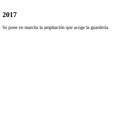
2017
Se pone en marcha la ampliación que acoge la guardería
Cada uno de nosotros es
único
. Por esta 