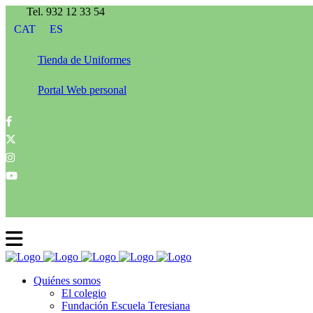
Tel. 932 12 33 54
CAT
ES
Tienda de Uniformes
Portal Web personal
Quiénes somos
El colegio
Fundación Escuela Teresiana